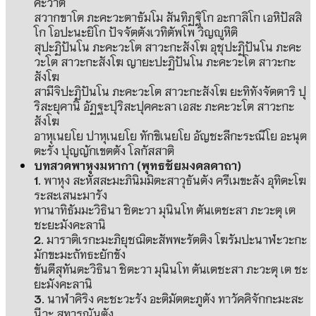
คะวาติ
สวากขาโต ภะคะวะตาธัมโม สันทิฏฐิโก อะกาลิโก เอหิปัสสิ
โก โอปะนะยิโก ปัจจัตตังเวทิตัพโพ วิญญูหิติ
สุปะฏิปันโน ภะคะวะโต สาวะกะสังโฆ อุชุปะฏิปันโน ภะคะ
วะโต สาวะกะสังโฆ ญายะปะฏิปันโน ภะคะวะโต สาวะกะ
สังโฆ
สามีจิปะฏิปันโน ภะคะวะโต สาวะกะสังโฆ ยะทิทังจัตตาริ ปุ
ริสะยุคานิ อัฏฐะปุริสะปุคคะลา เอสะ ภะคะวะโต สาวะกะ
สังโฆ
อาหุเนยโย ปาหุเนยโย ทักขิเนยโย อัญชะลีกะระณีโย อะนุต
ตะรัง ปุญญักเขตตัง โลกัสสาติ
บทสวดพาหุงมหากา
(
พุทธชัยมงคลคาถา
)
1.
พาหุง สะหัสสะมะภินิมมิตะสาวุธันตัง ครีเมขะลัง อุทิตะโฆ
ระสะเสนะมารัง
ทานาทิธัมมะวิธินา ชิตะวา มุนินโท ตันเตชะสา ภะวะตุ เต
ชะยะมังคะลานิ
2.
มาราติเรกะมะภิยุชฌิตะสัพพะรัตติง โฆรัมปะนาฬะวะกะ
มักขะมะถัทธะยักขัง
ขันตีสุทันตะวิธินา ชิตะวา มุนินโท ตันเตชะสา ภะวะตุ เต ชะ
ยะมังคะลานิ
3.
นาฬาคิริง คะชะวะรัง อะติมัตตะภูตัง ทาวัคคิจักกะมะสะ
นีวะ สุทารุณันตัง