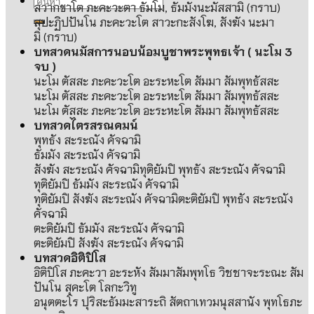
สวากขาโต ภะคะวะตา ธัมโม
,
ธัมมังนะมัสสามิ
(
กราบ
)
สุปะฏิปปันโน ภะคะวะโต สาวะกะสังโฆ
,
สังฆัง นะมา
มิ
(
กราบ
)
บทสวดนมัสการนอบน้อมบูชาพระพุทธเจ้า
(
นะโม
3
จบ
)
นะโม ตัสสะ ภะคะวะโต อะระหะโต สัมมา สัมพุทธัสสะ
นะโม ตัสสะ ภะคะวะโต อะระหะโต สัมมา สัมพุทธัสสะ
นะโม ตัสสะ ภะคะวะโต อะระหะโต สัมมา สัมพุทธัสสะ
บทสวดไตรสรณคมน์
พุทธัง สะระณัง คัจฉามิ
ธัมมัง สะระณัง คัจฉามิ
สังฆัง สะระณัง คัจฉามิทุติยัมปิ พุทธัง สะระณัง คัจฉามิ
ทุติยัมปิ ธัมมัง สะระณัง คัจฉามิ
ทุติยัมปิ สังฆัง สะระณัง คัจฉามิตะติยัมปิ พุทธัง สะระณัง
คัจฉามิ
ตะติยัมปิ ธัมมัง สะระณัง คัจฉามิ
ตะติยัมปิ สังฆัง สะระณัง คัจฉามิ
บทสวดอิติปิโส
อิติปิโส ภะคะวา อะระหัง สัมมาสัมพุทโธ วิชชาจะระณะ สัม
ปันโน สุคะโต โลกะวิทู
อนุตตะโร ปุริสะธัมมะสาระถิ สัตถาเทวมนุสสานัง พุทโธภะ