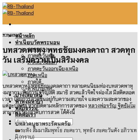
Skip
to
content
พาหุงมหากา
หน้าหลัก
ทำเนียบวัดพระนอน
บทสวดพาหุง พุทธชัยมงคลคาถา สวดทุก
ภาคกลาง
ภาคตะวันตก
วัน เสริมความเป็นสิริมงคล
ภาคตะวันออก
ภาคตะวันออกเฉียงเหนือ
ภาคเหนือ
ภาคใต้
บทสวดพาหุง พุทธชัยมงคลคาถา
หลายคนนิยมท่องบทสวดพาหุ
ต่างประเทศ
งมหากา เพื่อการเจริญสติ สมาธิ สวดแล้วจิตใจผ่องใส มีสติตลอด
ปางไสยาสน์
เวลา โดยการสวดขึ้นอยู่กับความสบายใจ และความสะดวกของ
พาหุงมหากา
แต่ละบุคคล หากยึดตามหลักการสวดของ
หลวงพ่อจรัญ ฐิตธัมโม
หลักธรรม
สามารถเรียงลำดับการสวด ได้ดังนี้
ติดต่อเรา
ค้นหา:
บทสวดบูชาพระรัตนตรัย
อะระหัง สัมมาสัมพุทโธ ภะคะวา
,
พุทธัง ภะคะวันตัง อภิวาเท
มิ
(
กราบ
)
ค้นหา: