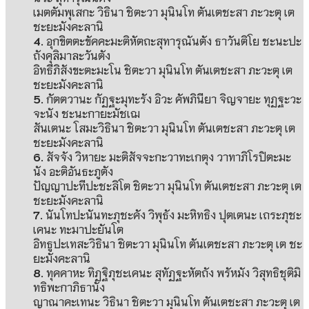
เมตตัมพุเสกะ วิธินา ชิตะวา มุนินโท ตันเตชะสา ภะวะตุ เต
ชะยะมังคะลานิ
4.
อุกขิตตะขัคคะมะติหัตถะสุทารุณันตัง ธาวันติโย ชะนะปะ
ถังคุลิมาละวันตัง
อิทธีภิสังขะตะมะโน ชิตะวา มุนินโท ตันเตชะสา ภะวะตุ เต
ชะยะมังคะลานิ
5.
กัตตวานะ กัฏฐะมุทะรัง อิวะ คัพภินียา จิญจายะ ทุฏฐะวะ
จะนัง ชะนะกายะมัชเฌ
สันเตนะ โสมะวิธินา ชิตะวา มุนินโท ตันเตชะสา ภะวะตุ เต
ชะยะมังคะลานิ
6.
สัจจัง วิหายะ มะติสัจจะกะวาทะเกตุง วาทาภิโรปิตะมะ
นัง อะติอันธะภูตัง
ปัญญาปะทีปะชะลิโต ชิตะวา มุนินโท ตันเตชะสา ภะวะตุ เต
ชะยะมังคะลานิ
7.
นันโทปะนันทะภุชะคัง วิพุธัง มะหิทธิง ปุตเตนะ เถระภุชะ
เคนะ ทะมาปะยันโต
อิทธูปะเทสะวิธินา ชิตะวา มุนินโท ตันเตชะสา ภะวะตุ เต ชะ
ยะมังคะลานิ
8.
ทุคคาหะ ทิฏฐิภุชะเคนะ สุทัฏฐะหัตถัง พรัหมัง วิสุทธิชุติมิ
ทธิพะกาภิธานัง
ญาณาคะเทนะ วิธินา ชิตะวา มุนินโท ตันเตชะสา ภะวะตุ เต