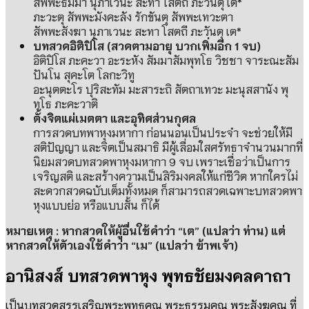
สัพพะธัมมา นุภาเวนะ สะทา โสตถี ภะวันตุ เต
*
ภะวะตุ สัพพะมังคะลัง รักขันตุ สัพพะเทวะตา
สัพพะสังฆา นุภาเวนะ สะทา โสตถี ภะวันตุ เต
*
บทสวดอิติปิโส
(
สวดตามอายุ บวกเพิ่มอีก
1
จบ
)
อิติปิโส ภะคะวา อะระหัง สัมมาสัมพุทโธ วิชชา จาระณะสัม
ปันโน สุคะโต โลกะวิทู
อะนุตตะโร ปุริสะทัม มะสาระถิ สัตถาเทวะ มะนุสสานัง พุ
ทโธ ภะคะวาติ
ตั้งจิตแผ่เมตตา และอุทิศส่วนกุศล
การสวดบทพาหุงมหากา ก่อนนอนเป็นประจำ จะช่วยให้มี
สติปัญญา และจิตเป็นสมาธิ มีผู้เลื่อมใสศรัทธาจำนวนมากที่
นิยมสวดบทสวดพาหุงมหากา
9
จบ เพราะเชื่อว่าเป็นการ
เจริญสติ และสร้างความเป็นสิริมงคลให้แก่ชีวิต หากใครไม่
สะดวกสวดฉบับเต็มทั้งหมด ก็สามารถสวดเฉพาะบทสวดพา
หุงแบบย่อ หรือแบบสั้น ก็ได้
หมายเหตุ
:
หากสวดให้ผู้อื่นใช้คำว่า
“
เต
” (
แปลว่า ท่าน
)
แต่
หากสวดให้ตัวเองใช้คำว่า
“
เม
” (
แปลว่า ข้าพเจ้า
)
อานิสงส์ บทสวดพาหุง พุทธชัยมงคลคาถา
เป็นบทสวดสรรเสริญพระพุทธคุณ พระธรรมคุณ พระสังฆคุณ ที่