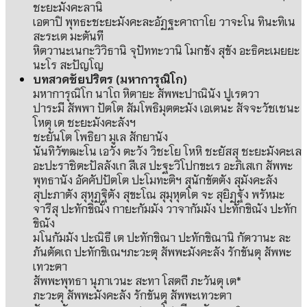
ชะยะมังคะลานิ
เอตาปิ พุทธะชะยะมังคะละอัฏฐะคาถาโย วาจะโน ทินะทิเน
สะระเต มะตันที
หิตวานะเนกะวิวิธานิ จุปัททะวานิ โมกขัง สุขัง อะธิคะเมยยะ
นะโร สะปัญโญ
บทสวดชัยปริตร
(
มหาการุณิโก
)
มหาการุณิโก นาโถ หิตายะ สัพพะปาณินัง ปูเรตวา
ปาระมี สัพพา ปัตโต สัมโพธิมุตตะมัง เอเตนะ สัจจะวัชเชนะ
โหตุ เต ชะยะมังคะลังฯ
ชะยันโต โพธิยา มูเล สักยานัง
นันทิวัฑฒะโน เอวัง ตะวัง วิชะโย โหหิ ชะยัสสุ ชะยะมังคะเล
อะปะราชิตะปัลลังเก สีเส ปะฐะวิโปกขะเร อะภิเสเก สัพพะ
พุทธานัง อัคคัปปัตโต ปะโมทะติฯ สุนักขัตตัง สุมังคะลัง
สุปะภาตัง สุหุฏฐิตัง สุขะโณ สุมุหุตโต จะ สุยิฏฐัง พรัหมะ
จารีสุ ปะทักขิณัง กายะกัมมัง วาจากัมมัง ปะทักขิณัง ปะทัก
ขิณัง
มโนกัมมัง ปะณิธี เต ปะทักขิณา ปะทักขิณานิ กัตวานะ ละ
ภันตัดเถ ปะทักขิเณฯภะวะตุ สัพพะมังคะลัง รักขันตุ สัพพะ
เทวะตา
สัพพะพุทธา นุภาเวนะ สะทา โสตถี ภะวันตุ เต
*
ภะวะตุ สัพพะมังคะลัง รักขันตุ สัพพะเทวะตา