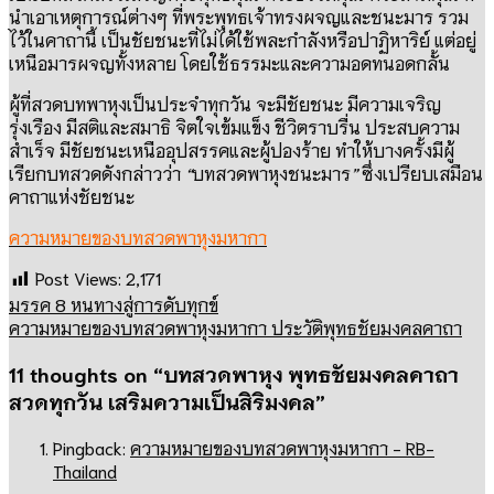
นำเอาเหตุการณ์ต่างๆ
ที่พระพุทธเจ้าทรงผจญและชนะมาร รวม
ไว้ในคาถานี้ เป็นชัยชนะที่ไม่ได้ใช้พละกำลังหรือปาฏิหาริย์ แต่อยู่
เหนือมารผจญทั้งหลาย โดยใช้ธรรมะและความอดทนอดกลั้น
ผู้ที่สวดบทพาหุงเป็นประจำทุกวัน จะมีชัยชนะ มีความเจริญ
รุ่งเรือง มีสติและสมาธิ
จิตใจเข้มแข็ง
ชีวิตราบรื่น
ประสบความ
สำเร็จ
มีชัยชนะเหนืออุปสรรคและผู้ปองร้าย
ทำให้บางครั้งมีผู้
เรียกบทสวดดังกล่าวว่า
“
บทสวดพาหุงชนะมาร
”
ซึ่งเปรียบเสมือน
คาถาแห่งชัยชนะ
ความหมายของบทสวดพาหุงมหากา
Post Views:
2,171
มรรค 8 หนทางสู่การดับทุกข์
ความหมายของบทสวดพาหุงมหากา ประวัติพุทธชัยมงคลคาถา
11 thoughts on “
บทสวดพาหุง พุทธชัยมงคลคาถา
สวดทุกวัน เสริมความเป็นสิริมงคล
”
Pingback:
ความหมายของบทสวดพาหุงมหากา - RB-
Thailand