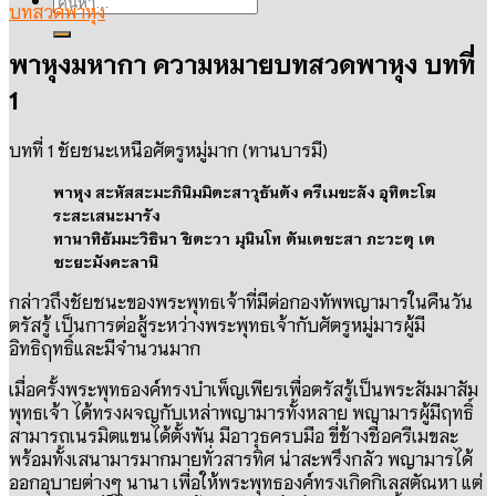
บทสวดพาหุง
พาหุงมหากา ความหมายบทสวดพาหุง บทที่
1
บทที่
1
ชัยชนะเหนือศัตรูหมู่มาก
(
ทานบารมี
)
พาหุง สะหัสสะมะภินิมมิตะสาวุธันตัง ครีเมขะลัง อุทิตะโฆ
ระสะเสนะมารัง
ทานาทิธัมมะวิธินา ชิตะวา มุนินโท ตันเตชะสา ภะวะตุ เต
ชะยะมังคะลานิ
กล่าวถึงชัยชนะของพระพุทธเจ้าที่มีต่อกองทัพพญามารในคืนวัน
ตรัสรู้ เป็นการต่อสู้ระหว่างพระพุทธเจ้ากับศัตรูหมู่มารผู้มี
อิทธิฤทธิ์และมีจำนวนมาก
เมื่อครั้งพระพุทธองค์ทรงบำเพ็ญเพียรเพื่อตรัสรู้เป็นพระสัมมาสัม
พุทธเจ้า ได้ทรงผจญกับเหล่าพญามารทั้งหลาย พญามารผู้มีฤทธิ์
สามารถเนรมิตแขนได้ตั้งพัน มีอาวุธครบมือ ขี่ช้างชื่อครีเมขละ
พร้อมทั้งเสนามารมากมายทั่วสารทิศ น่าสะพรึงกลัว พญามารได้
ออกอุบายต่างๆ นานา เพื่อให้พระพุทธองค์ทรงเกิดกิเลสตัณหา แต่