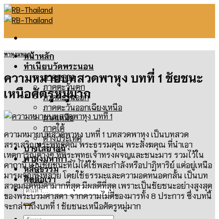
Skip
to
content
พาหุงมหากา
หน้าหลัก
ทำเนียบวัดพระนอน
ความหมายบทสวดพาหุง บทที่ 1 ชัยชนะ
ภาคกลาง
ภาคตะวันตก
เหนือศัตรูหมู่มาก
ภาคตะวันออก
ภาคตะวันออกเฉียงเหนือ
ภาคเหนือ
ภาคใต้
ความหมายบทสวดพาหุง บทที่ 1 บทสวดพาหุง เป็นบทสวด
ต่างประเทศ
สรรเสริญพระพุทธคุณ พระธรรมคุณ พระสังฆคุณ ที่นำเอา
ปางไสยาสน์
เหตุการณ์ต่างๆ
ที่พระพุทธเจ้าทรงผจญและชนะมาร รวมไว้ใน
พาหุงมหากา
คาถานี้ เป็นชัยชนะที่ไม่ได้ใช้พละกำลังหรือปาฏิหาริย์ แต่อยู่เหนือ
หลักธรรม
มารผจญทั้งหลาย โดยใช้ธรรมะและความอดทนอดกลั้น
เป็นบท
ติดต่อเรา
สวดมนต์ที่มีค่ามากที่สุด มีผลดีที่สุด เพราะเป็นชัยชนะอย่างสูงสุด
ค้นหา:
ของพระบรมศาสดา จากความไม่ดีของมารทั้ง
8
ประการ ซึ่งบทนี้
จะกล่าวถึงบทที่
1
ชัยชนะเหนือศัตรูหมู่มาก
ค้นหา: