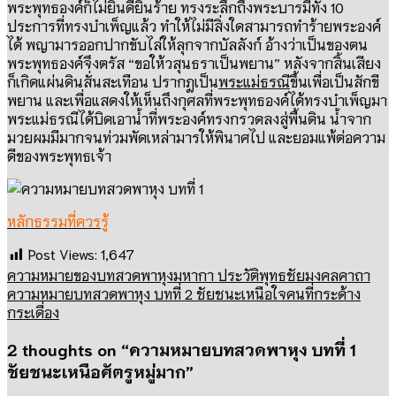
พระพุทธองค์ก็ไม่ยินดียินร้าย ทรงระลึกถึงพระบารมีทั้ง
10
ประการที่ทรงบำเพ็ญแล้ว ทำให้ไม่มีสิ่งใดสามารถทำร้ายพระองค์
ได้ พญามารออกปากขับไล่ให้ลุกจากบัลลังก์ อ้างว่าเป็นของตน
พระพุทธองค์จึงตรัส
“
ขอให้วสุนธราเป็นพยาน
”
หลังจากสิ้นเสียง
ก็เกิดแผ่นดินสั่นสะเทือน ปรากฎเป็น
พระแม่ธรณี
ขึ้นเพื่อเป็นสักขี
พยาน และเพื่อแสดงให้เห็นถึงกุศลที่พระพุทธองค์ได้ทรงบำเพ็ญมา
พระแม่ธรณีได้บิดเอาน้ำที่พระองค์ทรงกรวดลงสู่พื้นดิน น้ำจาก
มวยผมมีมากจนท่วมพัดเหล่ามารให้พินาศไป และยอมแพ้ต่อความ
ดีของพระพุทธเจ้า
หลักธรรมที่ควรรู้
Post Views:
1,647
ความหมายของบทสวดพาหุงมหากา ประวัติพุทธชัยมงคลคาถา
ความหมายบทสวดพาหุง บทที่ 2 ชัยชนะเหนือใจคนที่กระด้าง
กระเดื่อง
2 thoughts on “
ความหมายบทสวดพาหุง บทที่ 1
ชัยชนะเหนือศัตรูหมู่มาก
”