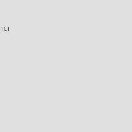
[...]