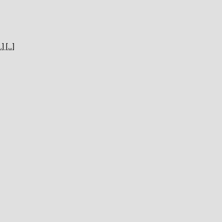
[...]