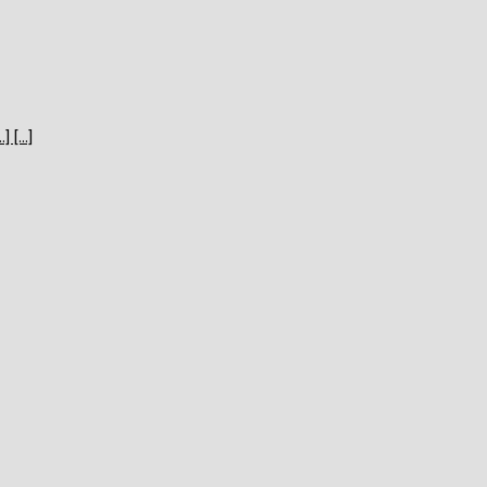
[...]