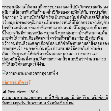
พระอง
คุลีมาล
ได้ตามเสด็จพระบรมศาสดาไปยังวัดพระเชตวัน
อง
คุลีมาลใช้เวลาที่เหลือทั้งหมดในชีวิตของตนอุทิศให้กับการบำเพ็ญ
จิตภาวนา
ไม่นานนักก็ได้สำเร็จเป็นพระอรหันต์
ตัดกิเลสได้สิ้นเชิง
จริงอยู่แม้พระองคุลีมาลจะเป็นพระอรหันต์ที่ไม่ก่อกรรมทำเข็ญกับ
ใครอีก
แต่ส่วนกรรมเก่าที่เคยทำมาก่อนหน้านี้ไม่สูญหาย
ด้วยเหตุ
นี้ในบางวันที่ท่านออกบิณฑบาต จึงถูกกลุ่มชาวบ้านที่อาฆาตแค้น
และจำได้ว่าท่านคืออดีตมหาโจรร้ายก็พากันเอาก้อนอิฐก้อนหิน
ขว้างจนท่านศีรษะแตกเลือดไหล แต่ก็จำต้องทนตามคำสั่งสอนของ
พระพุทธเจ้า จนกระทั่งวันหนึ่ง ท่านพบสตรีมีครรภ์แก่ ท่านตั้ง
สัตยาธิษฐานทำให้สตรีนางนั้นคลอดบุตรอย่างง่ายดาย และ
ปลอดภัย ผู้คนทั้งหลายจึงหายหวาดกลัว และเชื่อว่าท่านสามารถ
ทำให้สตรีคลอดบุตรได้ง่าย
หลักธรรมที่ควรรู้
Post Views:
1,894
ความหมายบทสวดพาหุง บทที่ 3 ชัยชนะเหนือสัตว์ร้าย หรือคู่ต่อสู้
วัดหลวงขุนวิน วัดพระนอน จังหวัดเชียงใหม่