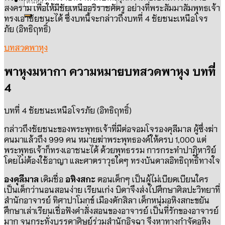
สงคราม เพื่อให้มีชัยเหนืออริราชศัตรู อย่างที่พระสัมมาสัมพุทธเจ้า
ทรงเอาชัยชนะได้ ซึ่งบทนี้จะกล่าวถึงบทที่
4
ชัยชนะเหนือโจร
ภัย
(
อิทธิฤทธิ์
)
บทสวดพาหุง
พาหุงมหากา ความหมายบทสวดพาหุง บทที่
4
บทที่
4
ชัยชนะเหนือโจรภัย
(
อิทธิฤทธิ์
)
กล่าวถึงชัยชนะของพระพุทธเจ้าที่มีต่อจอมโจรองคุลีมาล ผู้ซึ่งฆ่า
คนมาแล้วถึง
999
คน หมายฆ่าพระพุทธองค์ให้ครบ
1,000
แต่
พระพุทธเจ้าก็ทรงเอาชนะได้ ด้วยพุทธรรม การกระทำปาฏิหาริย์
โดยไม่ต้องใช้อาญา และศาตราวุธใดๆ ทรงบันดาลอิทธิฤทธิ์ทางใจ
องคุลีมาล
เดิมชื่อ
อหิงสกะ
ตอนเด็กๆ เป็นผู้ไม่เบียดเบียนใคร
เป็นเด็กว่านอนสอนง่าย เรียนเก่ง บิดาจึงส่งไปศึกษาศิลปะวิทยาที่
สำนักอาจารย์ ทิศาปาโมกข์ เมืองตักสิลา เด็กหนุ่มอหิงสกะขยัน
ศึกษาเล่าเรียนเชื่อฟังคำสั่งสอนของอาจารย์ เป็นที่รักของอาจารย์
มาก จนกระทั่งบรรดาศิษย์ร่วมสำนักอิจฉา จึงหาทางกำจัดอหิง