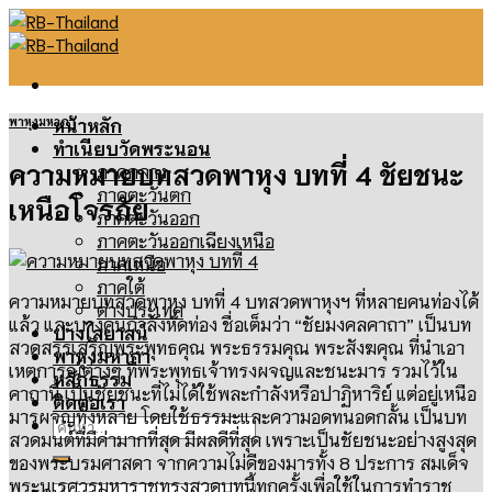
Skip
to
content
พาหุงมหากา
หน้าหลัก
ทำเนียบวัดพระนอน
ความหมายบทสวดพาหุง บทที่ 4 ชัยชนะ
ภาคกลาง
ภาคตะวันตก
เหนือโจรภัย
ภาคตะวันออก
ภาคตะวันออกเฉียงเหนือ
ภาคเหนือ
ภาคใต้
ความหมายบทสวดพาหุง บทที่
4
บทสวดพาหุงฯ ที่หลายคนท่องได้
ต่างประเทศ
แล้ว และบางคนกำลังหัดท่อง ชื่อเต็มว่า
“
ชัยมงคลคาถา
”
เป็นบท
ปางไสยาสน์
สวดสรรเสริญพระพุทธคุณ พระธรรมคุณ พระสังฆคุณ ที่นำเอา
พาหุงมหากา
เหตุการณ์ต่างๆ
ที่พระพุทธเจ้าทรงผจญและชนะมาร รวมไว้ใน
หลักธรรม
คาถานี้ เป็นชัยชนะที่ไม่ได้ใช้พละกำลังหรือปาฏิหาริย์ แต่อยู่เหนือ
ติดต่อเรา
มารผจญทั้งหลาย โดยใช้ธรรมะและความอดทนอดกลั้น
เป็นบท
ค้นหา:
สวดมนต์ที่มีค่ามากที่สุด มีผลดีที่สุด เพราะเป็นชัยชนะอย่างสูงสุด
ของพระบรมศาสดา จากความไม่ดีของมารทั้ง
8
ประการ สมเด็จ
พระนเรศวรมหาราชทรงสวดบทนี้ทุกครั้งเพื่อใช้ในการทำราช
ค้นหา: