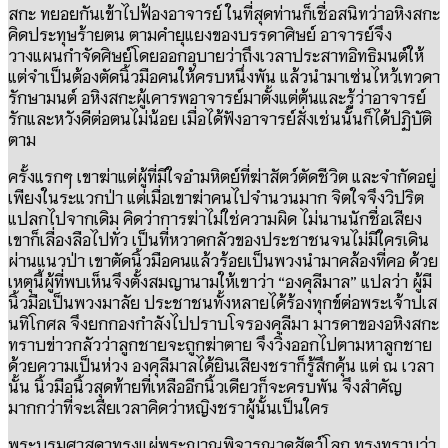
สกะ
ทยอยกันเข้าไปฟ้องอาจารย์ ในที่สุดท่านก็เชื่อสนิทว่าอหิงสกะ
คิดประทุษร้ายตน ตามคำยุแยงของบรรดาศิษย์ อาจารย์จึง
วางแผนกำจัดศิษย์โดยออกอุบายว่าถึงเวลาประสาทอิทธิมนต์ให้
แต่จำเป็นต้องตัดนิ้วมือคนให้ครบหนึ่งพัน แล้วนำมาเซ่นไหว้เทวดา
รักษามนต์ อหิงสกะผู้เคารพอาจารย์มาตั้งแต่ต้นและรู้ว่าอาจารย์
รักและหวังดีต่อตนไม่น้อย เมื่อได้ฟังอาจารย์สั่งเช่นนั้นก็ได้ปฏิบัติ
ตาม
ครั้งแรกๆ เขาฆ่าแต่ผู้ที่มีใจอำมหิตย์ที่ฆ่าสัตว์ตัดชีวิต และจำกัดอยู่
เพียงในระแวกป่า แต่เมื่อเขาฆ่าคนไปจำนวนมาก จิตใจจึงวิปริต
แปลกไปจากเดิม คิดว่าการฆ่าไม่ใช่ความผิด ไม่นานนักชื่อเสียง
เขาก็เลื่องลือไปทั่ว เป็นที่หวาดกลัวของประชาชนจนไม่มีใครเดิน
ผ่านแนวป่า เขาตัดนิ้วมือคนแล้วร้อยเป็นพวงนำมาคล้องที่คอ ด้วย
เหตุนี้ผู้ที่พบเห็นจึงตั้งสมญานามให้เขาว่า
“
องคุลีมาล
”
แปลว่า ผู้มี
นิ้วมือเป็นพวงมาลัย ประชาชนทั้งหลายได้ร้องทุกข์ต่อพระเจ้าปเส
นทิโกศล จึงยกกองกำลังไปปราบโจรองคุลีมา มารดาของอหิงสกะ
ทราบข่าวกลัวว่าลูกชายจะถูกฆ่าตาย จึงวิ่งออกไปตามหาลูกชาย
ด้วยความเป็นห่วง องคุลีมาลได้ยินเสียงชราก็รู้สึกคุ้น แต่ ณ เวลา
นั้น นิ้วมือนิ้วสุดท้ายที่เหลืออีกนิ้วเดียวก็จะครบพัน จึงสำคัญ
มากกว่าที่จะเสียเวลาคิดว่าหญิงชราผู้นั้นเป็นใคร
พระบรมศาสดาทรงแผ่พระญาณพิจารณาดูสัตว์โลก ทรงทราบว่า