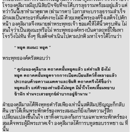
โจรองคุลีมาลมีอุปนิสัยปัจจัยที่จะได้บรรลุธรรมพร้อมอยู่แล้ว แต่
ทว่าวันนี้เขาทำมาตุฆาต
(
ฆ่ามารดา
)
โอกาสจะบรรลุธรรมสำเร็จ
มักผลเป็นพระอรหันต์คงจะไม่มี ด้วยเหตุนี้พระองค์จึงเสด็จไปดัก
หน้า องคุลิมาลจึงหมายฆ่าพระพุทธเจ้า ขอแค่ให้ได้นิ้วครบพัน ไม่
สนใจว่าเป็นสมณะหรือไม่ พระพุทธองค์ทรงบันดาลฤทธิ์ให้มหา
โจรวิ่งไม่ทัน ทั้งๆ ที่เสด็จดำเนินไปตามปกติ มหาโจรได้โกนว่า
“
หยุด สมณะ หยุด
”
พระพุทธองค์ตรัสตอบว่า
“
ดูก่อนองคุลีมาล ตถาคตนั้นหยุดแล้ว แต่ท่านสิ ยังไม่
หยุด ตถาคตนั้นหยุดจากการเบียดเบียนสัตว์ทั้งหลายแล้ว
ประกอบด้วยความเมตตาและขันติ ตถาคตจึงได้ชื่อว่า
หยุดแล้ว แต่ตัวของท่านยังไม่หยุด มีน้ำใจโหดเหี้ยมหยาบ
ช้านัก ท่านจะเสวยทุกข์ลำบากอยู่ช้านาน
”
ฝ่ายองคุลีมาลได้ฟังพุทธดำรัสเพียงเท่านั้นสติสัมปชัญญะก็กลับ
คืน
เขาได้เห็นพระพักตร์ของพระสมณะก็ยิ่งเกิดความรู้สึก
เปลี่ยนแปลงขึ้นในใจ
เขาทิ้งดาบลงก้มกราบเฉพาะพระพักตร์ของ
สมเด็จพระผู้มีพระภาคเจ้า
องคุลีมาลได้การบทูลขอบรรพชา
ณ
ที่
นั้น