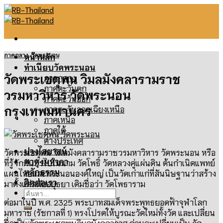
Skip
to
content
ภาคกลาง
,
วัดพระนอน
หน้าหลัก
ทำเนียบวัดพระนอน
วัดพระเชตุพน วิมลมังคลารามราช
ภาคกลาง
ภาคตะวันตก
วรมหาวิหาร วัดพระนอน
ภาคตะวันออก
กรุงเทพมหานคร
ภาคตะวันออกเฉียงเหนือ
ภาคเหนือ
ภาคใต้
ต่างประเทศ
ปางไสยาสน์
วัดพระเชตุพน วิมลมังคลารามราชวรมหาวิหาร วัดพระนอน หรือ
พาหุงมหากา
ที่รู้จักกันทั่วไปในนาม วัดโพธิ์ วัดหลวงคู่แผ่นดิน ต้นกำเนิดแพทย์
หลักธรรม
แผนไทยและพระนอนองค์ใหญ่ เป็นวัดเก่าแก่ที่สันนิษฐานว่าสร้าง
ติดต่อเรา
มาตั้งแต่สมัยอยุธยา เดิมชื่อว่า วัดโพธาราม
ค้นหา:
ต่อมาในปี พ.ศ. 2325 พระบาทสมเด็จพระพุทธยอดฟ้าจุฬาโลก
มหาราช (รัชกาลที่ 1) ทรงโปรดให้บูรณะวัดใหม่ทั้งวัด และเปลี่ยน
ค้นหา:
ชื่อเป็น วัดพระเชตุพนวิมลมังคลาวาศ ก่อนจะเปลี่ยนเป็น วัด