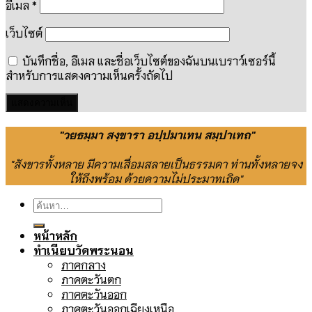
อีเมล
*
เว็บไซต์
บันทึกชื่อ, อีเมล และชื่อเว็บไซต์ของฉันบนเบราว์เซอร์นี้
สำหรับการแสดงความเห็นครั้งถัดไป
"วยธมฺมา สงฺขารา อปฺปมาเทน สมฺปาเทถ"
"สังขารทั้งหลาย มีความเสื่อมสลายเป็นธรรมดา ท่านทั้งหลายจง
ให้ถึงพร้อม ด้วยความไม่ประมาทเถิด"
ค้นหา:
หน้าหลัก
ทำเนียบวัดพระนอน
ภาคกลาง
ภาคตะวันตก
ภาคตะวันออก
ภาคตะวันออกเฉียงเหนือ