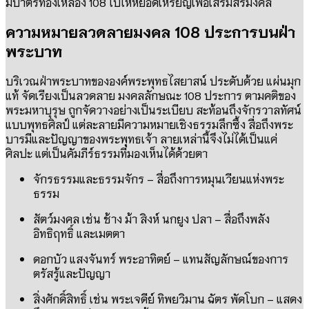
มีบาตรทองเหลือง 108 ใบให้หยอดเหรียญเพื่อเสริมสิริมงคล
ความหมายลวดลายมงคล 108 ประการบนฝ่า
พระบาท
บริเวณฝ่าพระบาทขององค์พระพุทธไสยาสน์ ประดับด้วย แผ่นมุก
แท้ จัดเรียงเป็นลวดลาย มงคลลักษณะ 108 ประการ ตามคติของ
พระมหาบุรุษ ถูกจัดวางอย่างเป็นระเบียบ สะท้อนถึงจักรวาลทัศน์
แบบพุทธศิลป์ แต่ละลายมีความหมายเชิงธรรมลึกซึ้ง สื่อถึงพระ
บารมีและปัญญาของพระพุทธเจ้า ลายเหล่านี้จึงไม่ได้เป็นแค่
ศิลปะ แต่เป็นคัมภีร์ธรรมที่มองเห็นได้ด้วยตา
จักรธรรมและธรรมจักร – สื่อถึงการหมุนเวียนแห่งพระ
ธรรม
สัตว์มงคล เช่น ช้าง ม้า สิงห์ นกยูง ปลา – สื่อถึงพลัง
อิทธิฤทธิ์ และเมตตา
ดอกบัว แสงจันทร์ พระอาทิตย์ – แทนสัญลักษณ์ของการ
ตรัสรู้และปัญญา
สิ่งศักดิ์สิทธิ์ เช่น พระเจดีย์ ทิพยวิมาน ฉัตร พัดโบก – แสดง