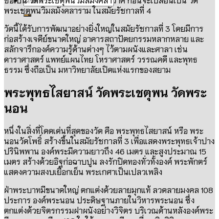
พระเชตุพนวิมลมังคลาราม ในสมัยรัชกาลที่ 4
วัดนี้ได้รับการพัฒนาอย่างยิ่งใหญ่ในสมัยรัชกาลที่ 3 โดยมีการ
ก่อสร้างเจดีย์ขนาดใหญ่ อาคารสถาปัตยกรรมหลากหลาย และ
สลักจารึกองค์ความรู้ด้านต่างๆ ไว้ตามผนังและศาลา เช่น
ดาราศาสตร์ แพทย์แผนไทย โหราศาสตร์ วรรณคดี และพุทธ
ธรรม ซึ่งถือเป็น มหาวิทยาลัยเปิดแห่งแรกของสยาม
พระพุทธไสยาสน์ วัดพระเชตุพน วัดพระ
นอน
หนึ่งในสิ่งที่โดดเด่นที่สุดของวัด คือ พระพุทธไสยาสน์ หรือ พระ
นอนวัดโพธิ์ สร้างขึ้นในสมัยรัชกาลที่ 3 เพื่อแสดงพระพุทธเจ้าปาง
ปรินิพพาน องค์พระมีความยาวถึง 46 เมตร และสูงประมาณ 15
เมตร สร้างด้วยอิฐก่อฉาบปูน ลงรักปิดทองทั่วทั้งองค์ พระพักตร์
แสดงความสงบเยือกเย็น พระเกศาเป็นเปลวเพลิง
ฝ่าพระบาทมีขนาดใหญ่ ตกแต่งด้วยลายมุกแท้ ลวดลายมงคล 108
ประการ องค์พระนอน ประดิษฐานภายในวิหารพระนอน ซึ่ง
ตกแต่งด้วยจิตรกรรมฝาผนังอย่างวิจิตร บริเวณด้านหลังองค์พระ