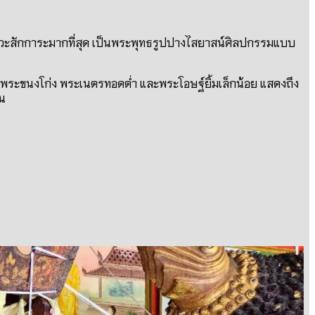
นนิยมแวะสักการะมากที่สุด เป็นพระพุทธรูปปางไสยาสน์ศิลปกรรมแบบ
ระขนงโก่ง พระเนตรทอดต่ำ และพระโอษฐ์ยิ้มเล็กน้อย แสดงถึง
าน