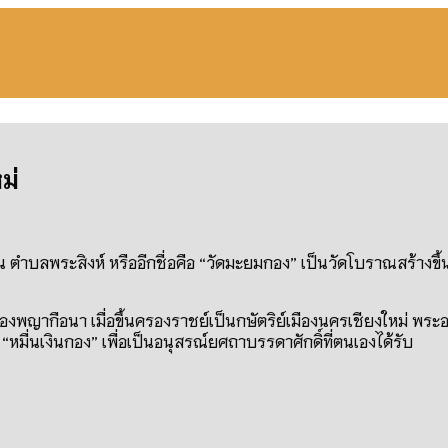
ม่
น ตำบลพระสิงห์ หรืออีกชื่อคือ “วัดมะยมกอง” เป็นวัดโบราณสร้างขึ้
งพญากือนา เมื่อขึ้นครองราชย์เป็นกษัตริย์เมืองนครเชียงใหม่ พระอ
ด “หมื่นเงินกอง” เพื่อเป็นอนุสรณ์ยศถาบรรดาศักดิ์ที่ตนเองได้รับ