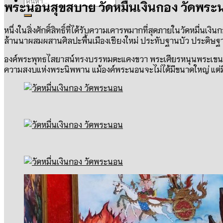
พระนอนสุขสบาย วัดหมื่นเงินกอง วัดพร
หนึ่งในสิ่งศักดิ์สิทธิ์ที่ได้รับความเคารพมากที่สุดภายในวัดหมื่
ล้านนาผสมผสานศิลปะพื้นเมืองเชียงใหม่ ประทับฐานบัว ประดิษฐา
องค์พระพุทธไสยาสน์ทรงบรรทมตะแคงขวา พระเศียรหนุนพระเขนย 
ความสงบแห่งพระนิพพาน แม้องค์พระนอนจะไม่ได้มีขนาดใหญ่ แต