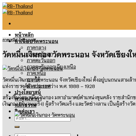
Skip
to
content
หน้าหลัก
ภาคเหนือ
,
วัดพระนอน
ทำเนียบวัดพระนอน
ภาคกลาง
วัดหมื่นเงินกอง วัดพระนอน จังหวัดเชียงให
ภาคตะวันตก
ภาคตะวันออก
ภาคตะวันออกเฉียงเหนือ
ภาคเหนือ
ภาคใต้
วัดหมื่นเงินกอง วัดพระนอน จังหวัดเชียงใหม่ ตั้งอยู่บนถนนสามล้า
ต่างประเทศ
แห่งราชวงศ์มังราย ระหว่าง พ.ศ. 1888 – 1928
ปางไสยาสน์
สร้างขึ้นโดย หมื่นเงินกอง มหาอำมาตย์ตำแหน่งขุนคลัง ราชสำนักขอ
พาหุงมหากา
เงินกอง (หนานเมร็ง) ผู้สร้างวัดเมร็ง และวัดช่างลาน เป็นผู้สร้างวั
หลักธรรม
ติดต่อเรา
ค้นหา:
ค้นหา: