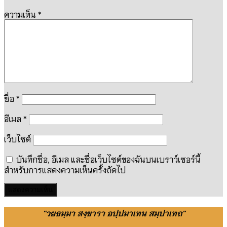
ความเห็น
*
ชื่อ
*
อีเมล
*
เว็บไซต์
บันทึกชื่อ, อีเมล และชื่อเว็บไซต์ของฉันบนเบราว์เซอร์นี้
สำหรับการแสดงความเห็นครั้งถัดไป
"วยธมฺมา สงฺขารา อปฺปมาเทน สมฺปาเทถ"