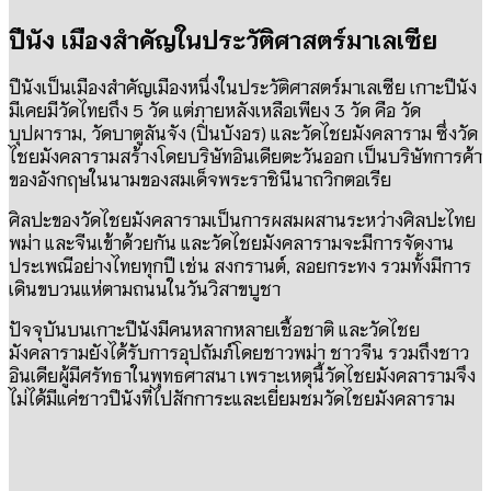
ปีนัง เมืองสำคัญในประวัติศาสตร์มาเลเซีย
ปีนังเป็นเมืองสำคัญเมืองหนึ่งในประวัติศาสตร์มาเลเซีย เกาะปีนัง
มีเคยมีวัดไทยถึง
5
วัด แต่ภายหลังเหลือเพียง
3
วัด คือ วัด
บุปผาราม
,
วัดบาตูลันจัง
(
ปิ่นบังอร
)
และวัดไชยมังคลาราม ซึ่งวัด
ไชยมังคลารามสร้างโดยบริษัทอินเดียตะวันออก เป็นบริษัทการค้า
ของอังกฤษในนามของสมเด็จพระราชินีนาถวิกตอเรีย
ศิลปะของวัดไชยมังคลารามเป็นการผสมผสานระหว่างศิลปะไทย
พม่า และจีนเข้าด้วยกัน และวัดไชยมังคลารามจะมีการจัดงาน
ประเพณีอย่างไทยทุกปี เช่น
สงกรานต์
,
ลอยกระทง
รวมทั้งมีการ
เดินขบวนแห่ตามถนนในวันวิสาขบูชา
ปัจจุบันบนเกาะปีนังมีคนหลากหลายเชื้อชาติ และวัดไชย
มังคลารามยังได้รับการอุปถัมภ์โดยชาวพม่า ชาวจีน รวมถึงชาว
อินเดียผู้มีศรัทธาในพุทธศาสนา เพราะเหตุนี้วัดไชยมังคลารามจึง
ไม่ได้มีแค่ชาวปีนังที่ไปสักการะและเยี่ยมชมวัดไชยมังคลาราม