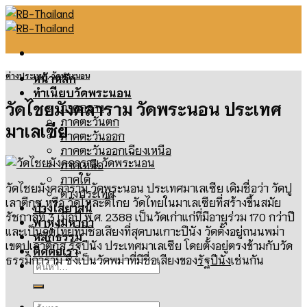
Skip
to
content
ต่างประเทศ
,
วัดพระนอน
หน้าหลัก
ทำเนียบวัดพระนอน
วัดไชยมังคลาราม วัดพระนอน ประเทศ
ภาคกลาง
ภาคตะวันตก
มาเลเซีย
ภาคตะวันออก
ภาคตะวันออกเฉียงเหนือ
ภาคเหนือ
ภาคใต้
วัดไชยมังคลาราม วัดพระนอน ประเทศมาเลเซีย เดิมชื่อว่า
วัดปู
ต่างประเทศ
เลาตีกุซ
หรือ
วัดโหละติโกย วัดไทยในมาเลเซียที่สร้างขึ้นสมัย
ปางไสยาสน์
รัชกาลที่
3
เมื่อปี พ
.
ศ
. 2388
เป็นวัดเก่าแก่ที่มีอายุร่วม
170
กว่าปี
พาหุงมหากา
และเป็นวัดไทยที่มีชื่อเสียงที่สุดบนเกาะปีนัง วัดตั้งอยู่ถนนพม่า
หลักธรรม
เขตปูเลาติกุส รัฐปีนัง ประเทศมาเลเซีย โดยตั้งอยู่ตรงข้ามกับวัด
ติดต่อเรา
ธรรมิการาม ซึ่งเป็นวัดพม่าที่มีชื่อเสียงของ
รัฐปีนัง
เช่นกัน
ค้นหา:
ค้นหา: