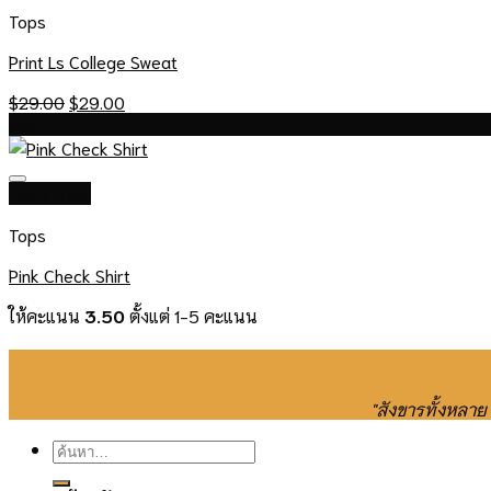
Tops
Print Ls College Sweat
Original
Current
$
29.00
$
29.00
price
price
New
was:
is:
$29.00.
$29.00.
Quick View
Tops
Pink Check Shirt
ให้คะแนน
3.50
ตั้งแต่ 1-5 คะแนน
"สังขารทั้งหลา
ค้นหา: