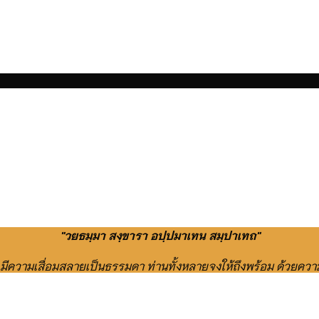
"วยธมฺมา สงฺขารา อปฺปมาเทน สมฺปาเทถ"
ย มีความเสื่อมสลายเป็นธรรมดา ท่านทั้งหลายจงให้ถึงพร้อม ด้วยควา