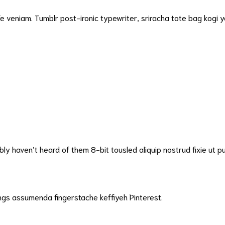
e veniam. Tumblr post-ironic typewriter, sriracha tote bag kogi 
 haven’t heard of them 8-bit tousled aliquip nostrud fixie ut put a 
ngs assumenda fingerstache keffiyeh Pinterest.