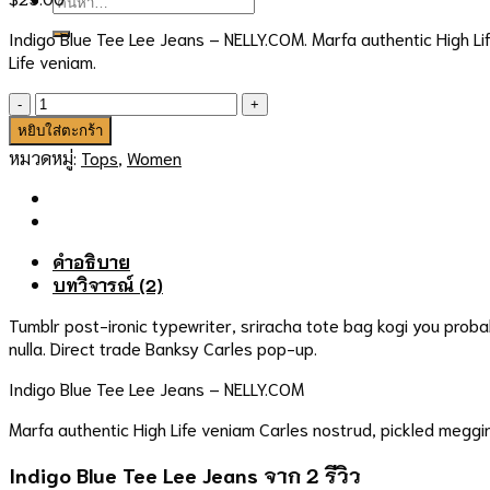
Indigo Blue Tee Lee Jeans – NELLY.COM. Marfa authentic High Lif
Life veniam.
จำนวน
Indigo
หยิบใส่ตะกร้า
Blue
หมวดหมู่:
Tops
,
Women
Tee
Lee
Jeans
ชิ้น
คำอธิบาย
บทวิจารณ์ (2)
Tumblr post-ironic typewriter, sriracha tote bag kogi you probably
nulla. Direct trade Banksy Carles pop-up.
Indigo Blue Tee Lee Jeans – NELLY.COM
Marfa authentic High Life veniam Carles nostrud, pickled meggi
Indigo Blue Tee Lee Jeans
จาก 2 รีวิว