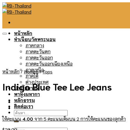
Skip
to
content
หน้าหลัก
ทำเนียบวัดพระนอน
ภาคกลาง
ภาคตะวันตก
ภาคตะวันออก
ภาคตะวันออกเฉียงเหนือ
ภาคเหนือ
หน้าหลัก
/
Women
/
Tops
ภาคใต้
ต่างประเทศ
Indigo Blue Tee Lee Jeans
ปางไสยาสน์
พาหุงมหากา
หลักธรรม
ติดต่อเรา
ค้นหา:
ให้คะแนน
4.00
จาก 5 คะแนนเต็มบน
2
การให้คะแนนของลูกค้า
$
29.00
ค้นหา: