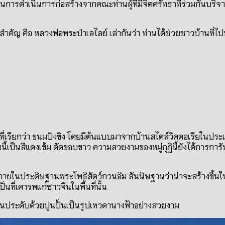
ในการดำเนินการก่อสร้างจากคณะท่านผู้ที่มีจิตศรัทธาที่ร่วมกันบริจาค
ัญ คือ หลวงพ่อพระป่าเลไลย์ เล่ากันว่า ท่านได้ช่วยชาวบ้านที่ไปห
่เรียกว่า ขนมปังขิง โดยมีต้นแบบมาจากบ้านสไตล์วิคตอเรียในประเทศ
อนนี้เป็นสีแดงเข้ม ตัดขอบขาว ความสวยงามของหมู่กุฏินี้ยังได้การ
 ภายในประดิษฐานพระโพธิสัตว์กวนอิม สันนิษฐานว่าน่าจะสร้างขึ้นในส
็นที่เคารพแก่ชาวจีนในพื้นที่นั้น
บนประดับด้วยปูนปั้นเป็นรูปเทวดานางฟ้าอย่างสวยงาม