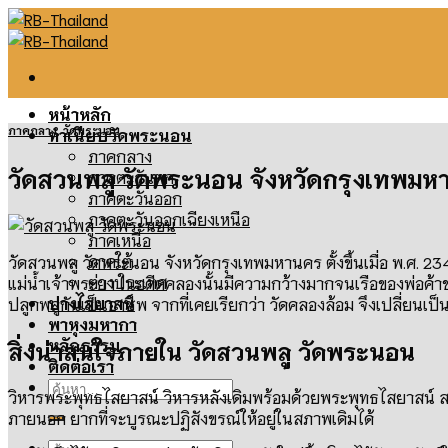
Skip
to
content
หน้าหลัก
ภาคกลาง
,
วัดพระนอน
ทำเนียบวัดพระนอน
ภาคกลาง
วัดสวนพลู วัดพระนอน จังหวัดกรุงเทพม
ภาคตะวันตก
ภาคตะวันออก
ภาคตะวันออกเฉียงเหนือ
ภาคเหนือ
ภาคใต้
วัดสวนพลู วัดพระนอน จังหวัดกรุงเทพมหานคร ตั้งขึ้นเมื่อ พ.ศ. 2
ต่างประเทศ
แม่น้ำเจ้าพระยา ในอดีตคลองนั้นมีความกว้างมากจนเรือของพ่อค้า
ปางไสยาสน์
ปลูกพลูกันเป็นอาชีพ จากที่เคยเรียกว่า วัดคลองล้อม จึงเปลี่ยนเป็
พาหุงมหากา
หลักธรรม
สิ่งน่าสนใจภายใน วัดสวนพลู วัดพระนอน
ติดต่อเรา
ค้นหา:
วิหารพระพุทธไสยาสน์ วิหารหลังเดิมพร้อมด้วยพระพุทธไสยาสน์ สร้า
ภายนอก ยากที่จะบูรณะปฏิสังขรณ์ให้อยู่ในสภาพเดิมได้
ค้นหา: