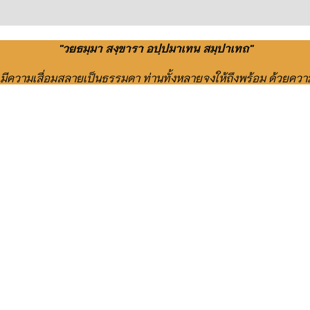
"วยธมฺมา สงฺขารา อปฺปมาเทน สมฺปาเทถ"
ย มีความเสื่อมสลายเป็นธรรมดา ท่านทั้งหลายจงให้ถึงพร้อม ด้วยควา