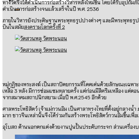
ทางวัดจึงได้ดำเนินการก่อสร้างวิหารหลังใหม่ขึ้น โดยได้รับอุปถัมภ์
ดำเนินการก่อสร้างจนแล้วเสร็จในปี พ.ศ. 2536
ภายในวิหารยังประดิษฐานพระพุทธรูปปางต่างๆ และมีพระพุทธรูปสำค
บินในสมัย
สงครามโลกครั้งที่ 2
หมู่กุฏิของพระสงฆ์ เป็นสถาปัตยกรรมที่โดดเด่นด้วยลักษณะเฉพาะที
เหลือ 3 หลัง มีการซ่อมแซมหลายครั้ง แต่ก่อนมีสีครีมเหลือง แต่ต
จากสมาคมสถาปนิกสยาม เมื่อปี พ.ศ.2545 อีกด้วย
ศาลพระโพธิสัตว์ เจ้าแม่กวนอิม เป็นศาลาทรงไทยที่ตั้งอยู่กลางน้ำ
มาก ชาวจีนเหล่านั้นจึงได้ร่วมกันสร้างพระโพธิสัตว์กวนอิมขึ้นเพื่อเป
อุโบสถ ด้านนอกตกแต่งด้วยงานปูนปั้นประดับกระจก ส่วนเครื่อง