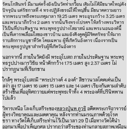
รัตนโกสินทร์ มีมาแต่ครั้งยังเป็นวัดท่าเกวียน เดิมไม่ได้มีขนาดใหญ่ดัง
ปัจจุบัน แต่รัชกาลที่
4
ทรงปฏิสังขรณ์ให้ใหญ่ขึ้น มีขนาดความยาว
จากพระบาทถึงพระเกตุมาลา
19.25
เมตร พระอุระกว้าง
3.25
เมตร
และพระนาภีกว้าง
2
เมตร
จากนั้นจึงทรงโปรดฯ ให้สร้างพระวิหาร
ไว้เป็นที่ประดิษฐาน พระพุทธรูปปางไสยาสน์ และพระนอนองค์นี้
เป็นที่เคารพเลื่อมใสของชาวบ้าน และยังดึงดูดผู้มีจิตศรัทธาให้มาก
ราบสักการะบูชาที่วัด โดยเฉพาะ ผู้ที่เกิดวันอังคาร เนื่องจากเป็น
พระพุทธรูปบูชาสำหรับผู้ที่เกิดวันอังคาร
นอกจากนี้ ภายในวัดยังมี พระอุโบสถ ภายในประดิษฐาน พระพรุ
ทธรูปปางมารวิชัย หน้าตักกว้าง
1.75
เมตร สูง
2.37
เมตร ไม่
ปรากฏนามที่เรียกขาน
ใกล้ๆ พระอุโบสถมี
“
พระปรางค์
4
องค์
”
สีขาวนวลโดดเด่นเป็น
สง่า สูง
17
เมตร
16
เมตร
15
เมตร และ
14
เมตร เรียงกันตามลำดับ
สร้างขึ้นเพื่ออุทิศถวายแด่พระพุทธเจ้าทั้ง
4
พระองค์ที่ปรินิพพาน
ไปแล้ว
วิหารเหนือ โลงเก็บสรีระของ
หลวงปู่นพ ภูวธิ
อดีตพระเกจิอาจารย์
ผู้ทรงวิทยาคุณและเมตตาคุณ หลังจากท่านมรณภาพด้วยโรค
ชรา ทางวัดได้เก็บสรีระท่านไว้เป็นเวลา
29
ปี เมื่อทางวัดได้นำ
ออกมาเพื่อบำเพ็ญกุศล ปรากฏว่าสรีระของท่านกลายสภาพเหมือน