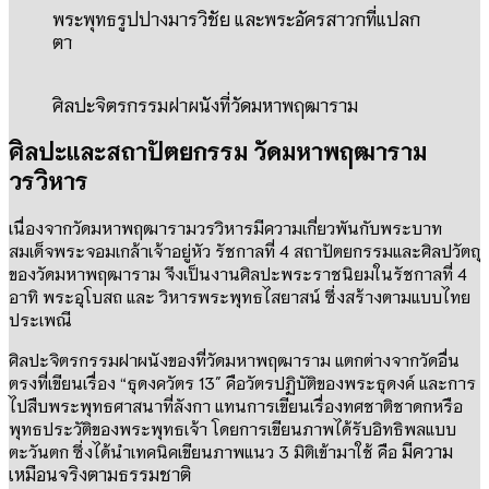
พระพุทธรูปปางมารวิชัย และพระอัครสาวกที่แปลก
ตา
ศิลปะจิตรกรรมฝาผนังที่วัดมหาพฤฒาราม
ศิลปะและสถาปัตยกรรม วัดมหาพฤฒาราม
วรวิหาร
เนื่องจากวัดมหาพฤฒารามวรวิหารมีความเกี่ยวพันกับพระบาท
สมเด็จพระจอมเกล้าเจ้าอยู่หัว รัชกาลที่
4
สถาปัตยกรรมและศิลปวัตถุ
ของวัดมหาพฤฒาราม จึงเป็นงานศิลปะพระราชนิยมในรัชกาลที่
4
อาทิ พระอุโบสถ และ วิหารพระพุทธไสยาสน์ ซึ่งสร้างตามแบบไทย
ประเพณี
ศิลปะจิตรกรรมฝาผนังของที่วัดมหาพฤฒาราม แตกต่างจากวัดอื่น
ตรงที่เขียนเรื่อง
“
ธุดงควัตร
13″
คือวัตรปฏิบัติของพระธุดงค์ และการ
ไปสืบพระพุทธศาสนาที่ลังกา
แทนการเขียนเรื่องทศชาติชาดกหรือ
พุทธประวัติของพระพุทธเจ้า โดยการเขียนภาพได้รับอิทธิพลแบบ
มีความ
ตะวันตก ซึ่งได้นำเทคนิคเขียนภาพแนว
3
มิติเข้ามาใช้ คือ
เหมือนจริงตามธรรมชาติ