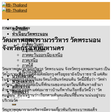
Skip
to
content
ภาคกลาง
,
วัดพระนอน
หน้าหลัก
ทำเนียบวัดพระนอน
วัดมหาพฤฒารามวรวิหาร วัดพระนอน
ภาคกลาง
ภาคตะวันตก
จังหวัดกรุงเทพมหานคร
ภาคตะวันออก
ภาคตะวันออกเฉียงเหนือ
ภาคเหนือ
ภาคใต้
วัดมหาพฤฒารามวรวิหาร วัดพระนอน จังหวัดกรุงเทพมหานคร เป็น
ต่างประเทศ
วัดโบราณที่สร้างมาตั้งแต่สมัยกรุงศรีอยุธยายังเป็นราชธานี
แต่เดิม
ปางไสยาสน์
ในช่วงสมัยกรุงธนบุรีและรัตนโกสินทร์ตอนต้น วัดนี้มีชื่อว่า
“
วัดท่า
พาหุงมหากา
เกวียน
”
เนื่องจากเคยเป็นที่พักแรมของกองเกวียนที่เดินทางเข้ามา
หลักธรรม
ค้าขายในกรุงเทพฯ แต่ต่อมาชาวบ้านก็พากันเรียกชื่อวัดนี้ว่า
“
วัด
ติดต่อเรา
ตะเคียน
”
สันนิษฐานว่า เรียกตามต้นตะเคียนที่ขึ้นหนาแน่นอยู่รอบ
ค้นหา:
บริเวณวัด
วัดมหาพฤฒารามวรวิหารมีความเกี่ยวพันกับพระบาทสมเด็จ
ค้นหา: