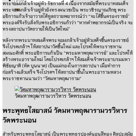
พระจอมเกล้าเจ้าอยู่หัว รัชกาลที่
4
เนื่องจากสมัยที่พระบาทสมเด็จ
พระจอมเกล้าเจ้าอยู่หัวยังทรงผนวชเป็น พระวชิรญาณภิกขุ พระ
อธิการแก้วเจ้าอาวาสได้ทูลถวายพยากรณ์ว่า
“
จะได้ขึ้นครองราชย์
”
พระองค์จึงรับสั่งกับพระอธิการแก้วว่า
“
หากคำพยากรณ์เป็นจริง จะ
ทรงสถาปนาวัดถวายให้เป็นวัดใหม่
”
หลังจากพระบาทสมเด็จพระจอมเกล้าเจ้าอยู่หัวเสด็จขึ้นครองราชย์
จึงโปรดเกล้าฯ ให้สถาปนาวัดขึ้นใหม่ และโปรดให้พระราชทาน
สมณะศักดิ์ พระอธิการแก้วเป็น
“
พระมหาพฤฒาจารย์
”
และโปรดให้
สร้างพระอารามใหม่
โดยโปรดเกล้าฯ ให้สมเด็จเจ้าพระยาบรมมหา
พิชัยญาติ
(
ทัต บุนนาค
)
เป็นแม่กองในการสถาปนา เมื่อทำการ
ก่อสร้างแล้วเสร็จ จึงโปรดฯ ให้สถาปนาขึ้นในพระอารามหลวง
พระราชทานนามว่า
“
วัดมหาพฤฒาราม
“
วัดมหาพฤฒารามวรวิหาร วัดพระนอน
พระพุทธไสยาสน์ วัดมหาพฤฒารามวรวิหาร
วัดพระนอน
สำหรับพระพุทธไสยาสน์ เป็นพระพุทธรูปองค์นอนสีทอง ศิลปะสมัย