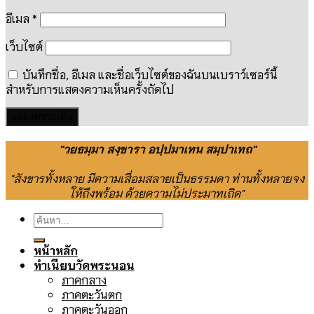
อีเมล
*
เว็บไซต์
บันทึกชื่อ, อีเมล และชื่อเว็บไซต์ของฉันบนเบราว์เซอร์นี้
สำหรับการแสดงความเห็นครั้งถัดไป
"วยธมฺมา สงฺขารา อปฺปมาเทน สมฺปาเทถ"
"สังขารทั้งหลาย มีความเสื่อมสลายเป็นธรรมดา ท่านทั้งหลายจง
ให้ถึงพร้อม ด้วยความไม่ประมาทเถิด"
ค้นหา:
หน้าหลัก
ทำเนียบวัดพระนอน
ภาคกลาง
ภาคตะวันตก
ภาคตะวันออก