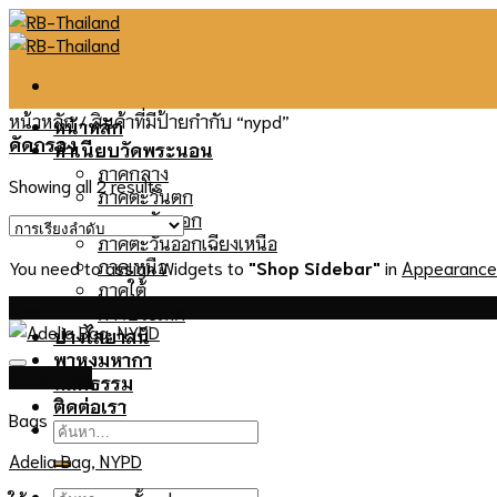
Skip
to
content
หน้าหลัก
/
สินค้าที่มีป้ายกำกับ “nypd”
หน้าหลัก
คัดกรอง
ทำเนียบวัดพระนอน
ภาคกลาง
Showing all 2 results
ภาคตะวันตก
ภาคตะวันออก
ภาคตะวันออกเฉียงเหนือ
ภาคเหนือ
You need to assign Widgets to
"Shop Sidebar"
in
Appearance
ภาคใต้
New
ต่างประเทศ
ปางไสยาสน์
พาหุงมหากา
Quick View
หลักธรรม
ติดต่อเรา
Bags
ค้นหา:
Adelia Bag, NYPD
ค้นหา: