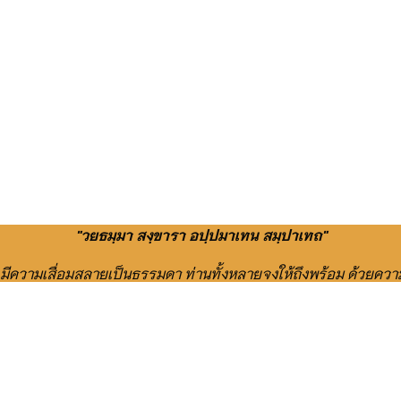
"วยธมฺมา สงฺขารา อปฺปมาเทน สมฺปาเทถ"
ย มีความเสื่อมสลายเป็นธรรมดา ท่านทั้งหลายจงให้ถึงพร้อม ด้วยควา